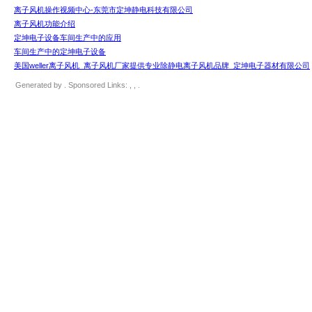
离子风机操作视频中心-东莞市定坤静电科技有限公司
离子风机功能介绍
定坤电子设备车间生产中的应用
车间生产中的定坤电子设备
美国weller离子风机_离子风机厂家提供专业除静电离子风机品牌_定坤电子器材有限公司
Generated by . Sponsored Links: , , .