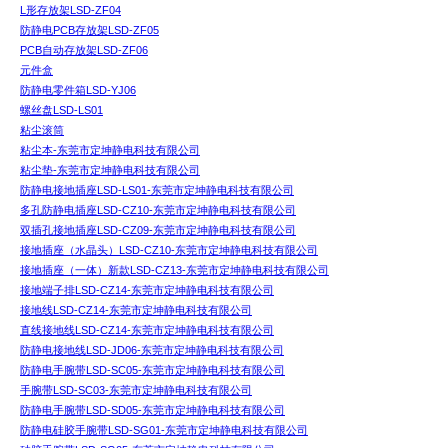
L形存放架LSD-ZF04
防静电PCB存放架LSD-ZF05
PCB自动存放架LSD-ZF06
元件盒
防静电零件箱LSD-YJ06
螺丝盘LSD-LS01
粘尘滚筒
粘尘本-东莞市定坤静电科技有限公司
粘尘垫-东莞市定坤静电科技有限公司
防静电接地插座LSD-LS01-东莞市定坤静电科技有限公司
多孔防静电插座LSD-CZ10-东莞市定坤静电科技有限公司
双插孔接地插座LSD-CZ09-东莞市定坤静电科技有限公司
接地插座（水晶头）LSD-CZ10-东莞市定坤静电科技有限公司
接地插座（一体）新款LSD-CZ13-东莞市定坤静电科技有限公司
接地端子排LSD-CZ14-东莞市定坤静电科技有限公司
接地线LSD-CZ14-东莞市定坤静电科技有限公司
直线接地线LSD-CZ14-东莞市定坤静电科技有限公司
防静电接地线LSD-JD06-东莞市定坤静电科技有限公司
防静电手腕带LSD-SC05-东莞市定坤静电科技有限公司
手腕带LSD-SC03-东莞市定坤静电科技有限公司
防静电手腕带LSD-SD05-东莞市定坤静电科技有限公司
防静电硅胶手腕带LSD-SG01-东莞市定坤静电科技有限公司