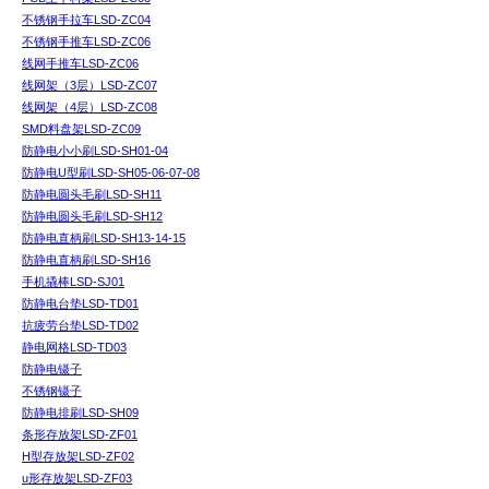
不锈钢手拉车LSD-ZC04
不锈钢手推车LSD-ZC06
线网手推车LSD-ZC06
线网架（3层）LSD-ZC07
线网架（4层）LSD-ZC08
SMD料盘架LSD-ZC09
防静电小小刷LSD-SH01-04
防静电U型刷LSD-SH05-06-07-08
防静电圆头毛刷LSD-SH11
防静电圆头毛刷LSD-SH12
防静电直柄刷LSD-SH13-14-15
防静电直柄刷LSD-SH16
手机撬棒LSD-SJ01
防静电台垫LSD-TD01
抗疲劳台垫LSD-TD02
静电网格LSD-TD03
防静电镊子
不锈钢镊子
防静电排刷LSD-SH09
条形存放架LSD-ZF01
H型存放架LSD-ZF02
u形存放架LSD-ZF03