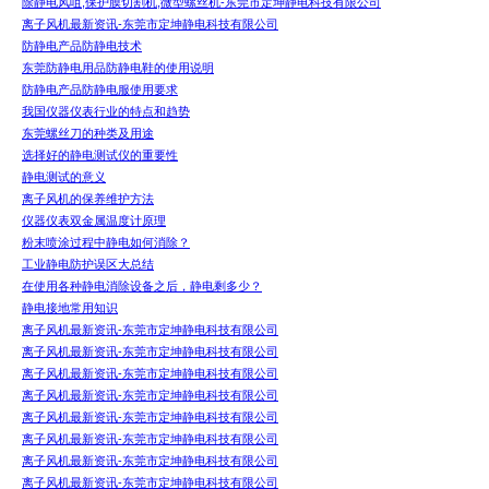
除静电风咀,保护膜切割机,微型螺丝机-东莞市定坤静电科技有限公司
离子风机最新资讯-东莞市定坤静电科技有限公司
防静电产品防静电技术
东莞防静电用品防静电鞋的使用说明
防静电产品防静电服使用要求
我国仪器仪表行业的特点和趋势
东莞螺丝刀的种类及用途
选择好的静电测试仪的重要性
静电测试的意义
离子风机的保养维护方法
仪器仪表双金属温度计原理
粉末喷涂过程中静电如何消除？
工业静电防护误区大总结
在使用各种静电消除设备之后，静电剩多少？
静电接地常用知识
离子风机最新资讯-东莞市定坤静电科技有限公司
离子风机最新资讯-东莞市定坤静电科技有限公司
离子风机最新资讯-东莞市定坤静电科技有限公司
离子风机最新资讯-东莞市定坤静电科技有限公司
离子风机最新资讯-东莞市定坤静电科技有限公司
离子风机最新资讯-东莞市定坤静电科技有限公司
离子风机最新资讯-东莞市定坤静电科技有限公司
离子风机最新资讯-东莞市定坤静电科技有限公司